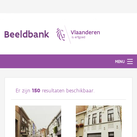
Beeldbank
MENU
Afbeeldingen
Er zijn
150
resultaten beschikbaar.
#BeeldIndeKijker
Hergebruik
Over ons