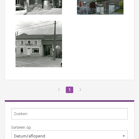
Aanmelden
‹
1
›
Sorteren op: