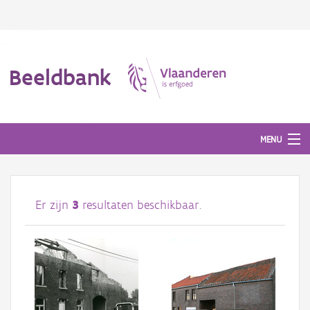
Beeldbank
MENU
Afbeeldingen
Er zijn
3
resultaten beschikbaar.
#BeeldIndeKijker
Hergebruik
Over ons