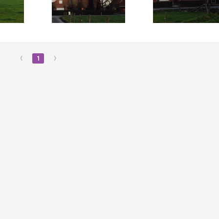
‹
1
›