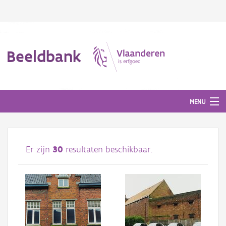
Beeldbank
MENU
Afbeeldingen
Er zijn
30
resultaten beschikbaar.
#BeeldIndeKijker
Hergebruik
Over ons