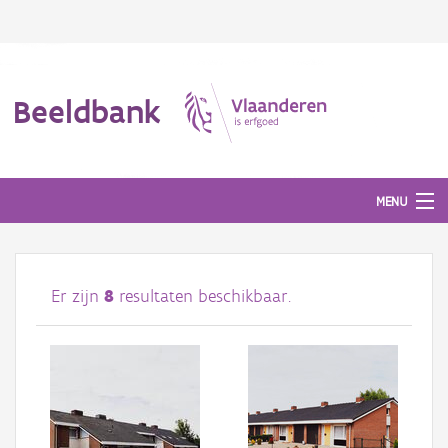
Beeldbank
MENU
Afbeeldingen
Er zijn
8
resultaten beschikbaar.
#BeeldIndeKijker
Hergebruik
Over ons