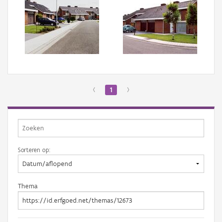
‹
1
›
Sorteren op:
Thema