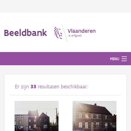
Beeldbank
MENU
Afbeeldingen
Er zijn
33
resultaten beschikbaar.
#BeeldIndeKijker
Hergebruik
Over ons