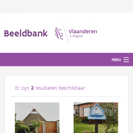
Beeldbank
MENU
Afbeeldingen
Er zijn
2
resultaten beschikbaar.
#BeeldIndeKijker
Hergebruik
Over ons