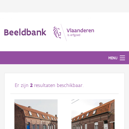
Beeldbank
MENU
Afbeeldingen
Er zijn
2
resultaten beschikbaar.
#BeeldIndeKijker
Hergebruik
Over ons