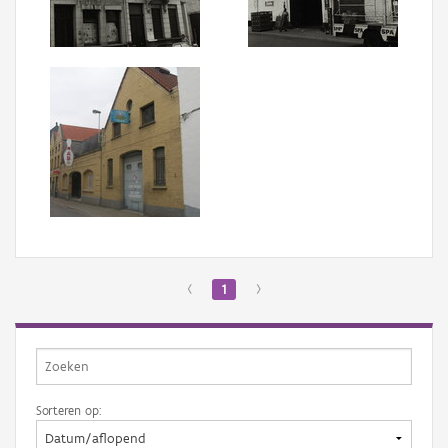
Aanmelden
‹
1
›
Sorteren op: