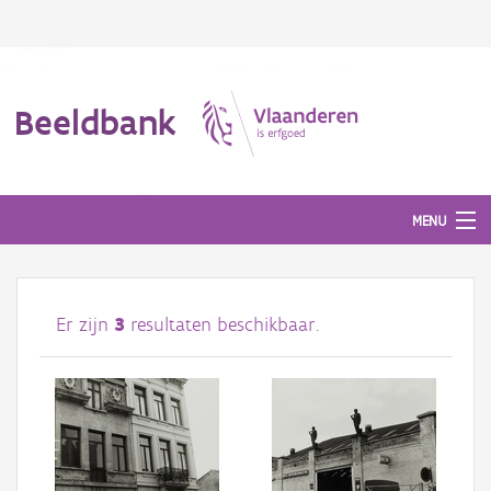
Beeldbank
MENU
Afbeeldingen
Er zijn
3
resultaten beschikbaar.
#BeeldIndeKijker
Hergebruik
Over ons