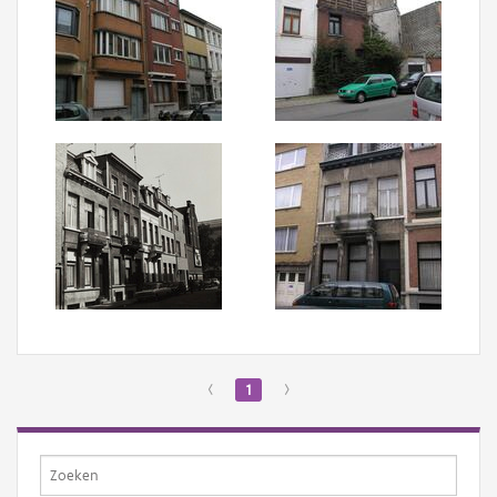
‹
1
›