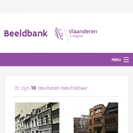
Beeldbank
MENU
Afbeeldingen
Er zijn
10
resultaten beschikbaar.
#BeeldIndeKijker
Hergebruik
Over ons