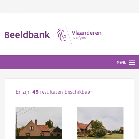
Beeldbank
MENU
Afbeeldingen
Er zijn
45
resultaten beschikbaar.
#BeeldIndeKijker
Hergebruik
Over ons