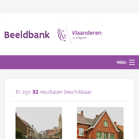
Beeldbank
MENU
Afbeeldingen
Er zijn
32
resultaten beschikbaar.
#BeeldIndeKijker
Hergebruik
Over ons