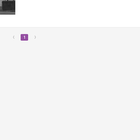
‹
1
›