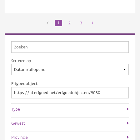
‹
1
2
3
›
Sorteren op:
Erfgoedobject
Type
Gewest
Provincie