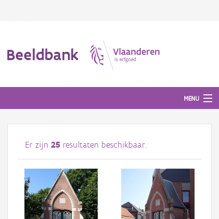
Beeldbank
MENU
Afbeeldingen
Er zijn
25
resultaten beschikbaar.
#BeeldIndeKijker
Hergebruik
Over ons