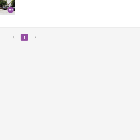
‹
1
›