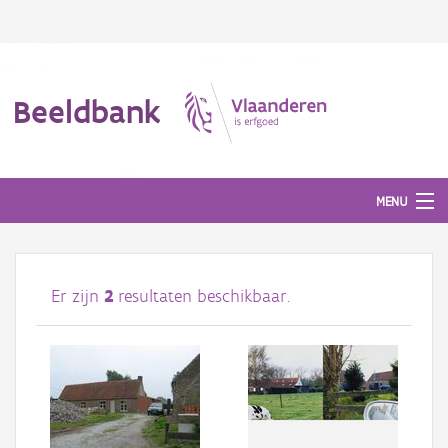
Beeldbank
MENU
Afbeeldingen
Er zijn
2
resultaten beschikbaar.
#BeeldIndeKijker
Hergebruik
Over ons