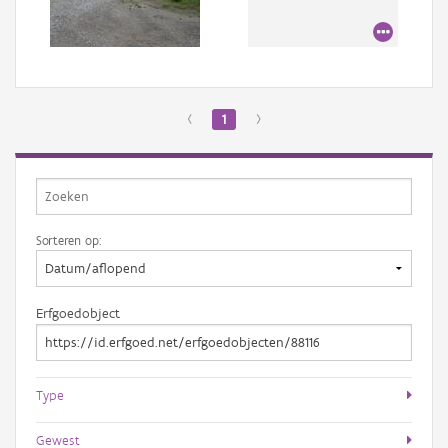
Aanmelden
‹
1
›
Sorteren op:
Erfgoedobject
Type
Gewest