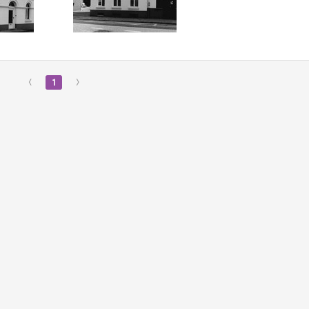
‹
1
›