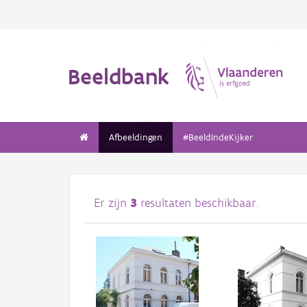
Beeldbank
Afbeeldingen
#BeeldIndeKijker
Er zijn
3
resultaten beschikbaar.