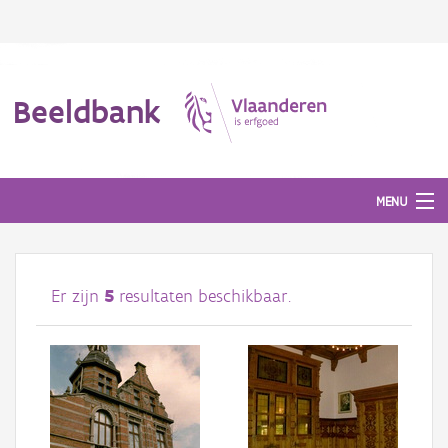
Beeldbank
MENU
Afbeeldingen
Er zijn
5
resultaten beschikbaar.
#BeeldIndeKijker
Hergebruik
Over ons