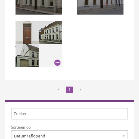
Aanmelden
‹
1
›
Sorteren op: