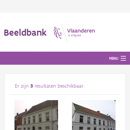
Beeldbank
MENU
Afbeeldingen
Er zijn
3
resultaten beschikbaar.
#BeeldIndeKijker
Hergebruik
Over ons