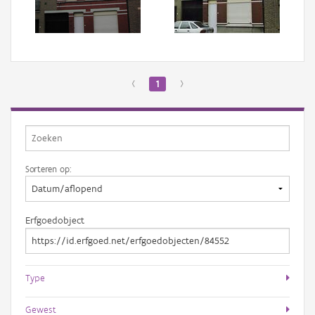
Aanmelden
‹
1
›
Sorteren op:
Erfgoedobject
Type
Gewest