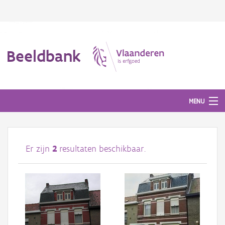
Beeldbank
MENU
Afbeeldingen
Er zijn
2
resultaten beschikbaar.
#BeeldIndeKijker
Hergebruik
Over ons