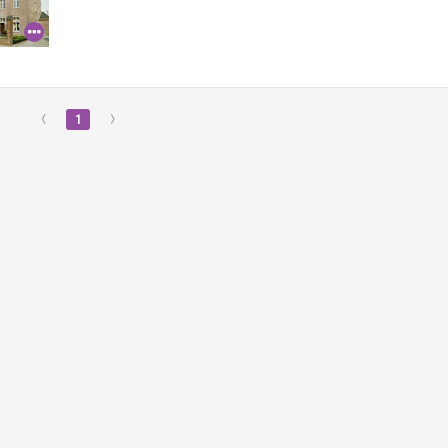
‹
1
›