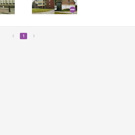
‹
1
›