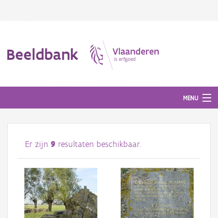
Beeldbank
MENU
Afbeeldingen
Er zijn
9
resultaten beschikbaar.
#BeeldIndeKijker
Hergebruik
Over ons