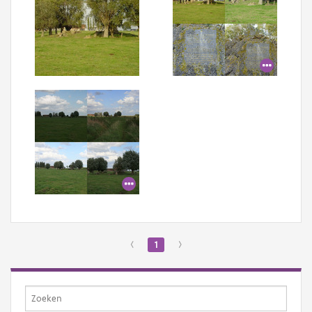
‹
1
›