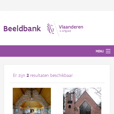
Beeldbank
MENU
Afbeeldingen
Er zijn
2
resultaten beschikbaar.
#BeeldIndeKijker
Hergebruik
Over ons