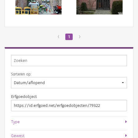
Aanmelden
‹
1
›
Sorteren op:
Erfgoedobject
Type
Gewest