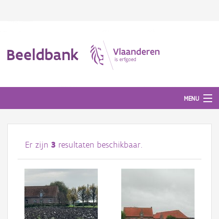
Beeldbank
MENU
Afbeeldingen
Er zijn
3
resultaten beschikbaar.
#BeeldIndeKijker
Hergebruik
Over ons