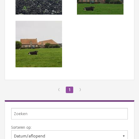
Aanmelden
‹
1
›
Sorteren op: