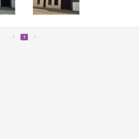
‹
1
›