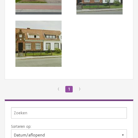
Aanmelden
‹
1
›
Sorteren op: