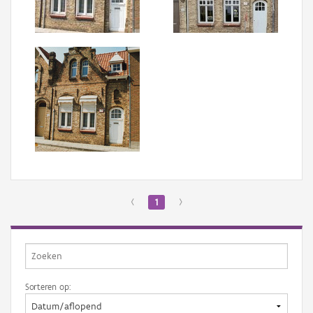
Aanmelden
‹
1
›
Sorteren op: