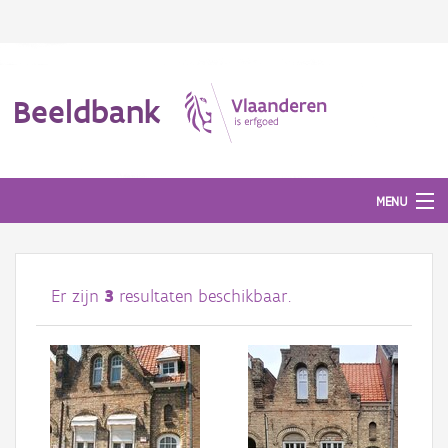
Beeldbank
MENU
Afbeeldingen
Er zijn
3
resultaten beschikbaar.
#BeeldIndeKijker
Hergebruik
Over ons