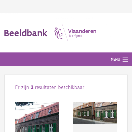
Beeldbank
MENU
Afbeeldingen
Er zijn
2
resultaten beschikbaar.
#BeeldIndeKijker
Hergebruik
Over ons