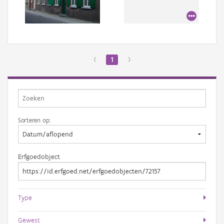
Aanmelden
‹
1
›
Sorteren op:
Erfgoedobject
Type
Gewest