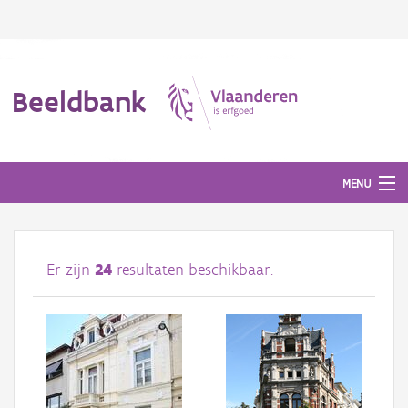
Beeldbank
MENU
Afbeeldingen
Er zijn
24
resultaten beschikbaar.
#BeeldIndeKijker
Hergebruik
Over ons