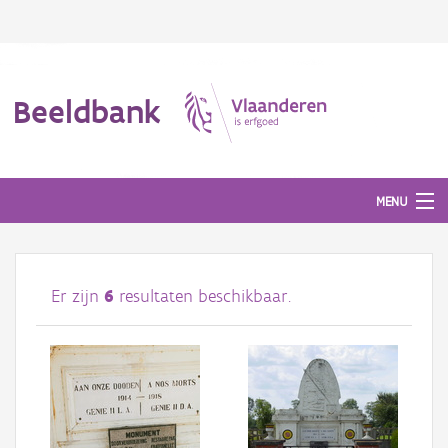
Beeldbank
MENU
Afbeeldingen
Er zijn
6
resultaten beschikbaar.
#BeeldIndeKijker
Hergebruik
Over ons