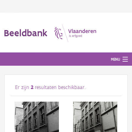
Beeldbank
MENU
Afbeeldingen
Er zijn
2
resultaten beschikbaar.
#BeeldIndeKijker
Hergebruik
Over ons