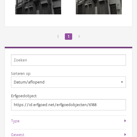
Aanmelden
‹
1
›
Sorteren op:
Erfgoedobject
Type
Gewest