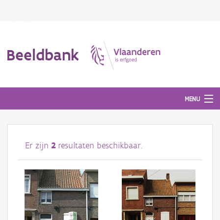
Beeldbank
MENU
Afbeeldingen
Er zijn
2
resultaten beschikbaar.
#BeeldIndeKijker
Hergebruik
Over ons