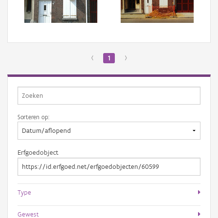
Aanmelden
‹
1
›
Sorteren op:
Erfgoedobject
Type
Gewest