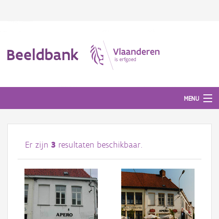
Beeldbank
MENU
Afbeeldingen
Er zijn
3
resultaten beschikbaar.
#BeeldIndeKijker
Hergebruik
Over ons