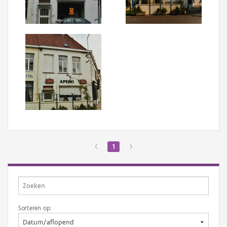
Aanmelden
‹
1
›
Sorteren op: