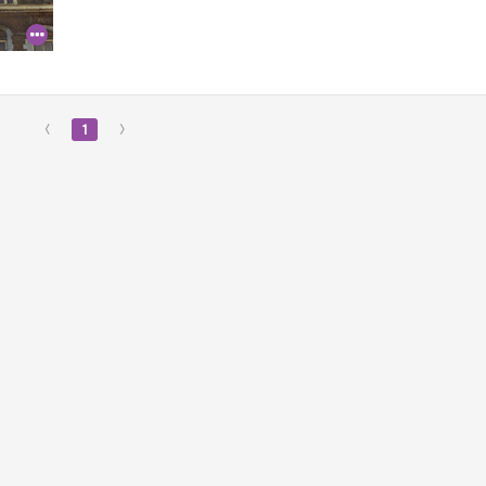
‹
1
›