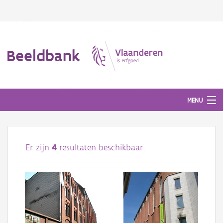
Beeldbank
MENU
Afbeeldingen
Er zijn
4
resultaten beschikbaar.
#BeeldIndeKijker
Hergebruik
Over ons