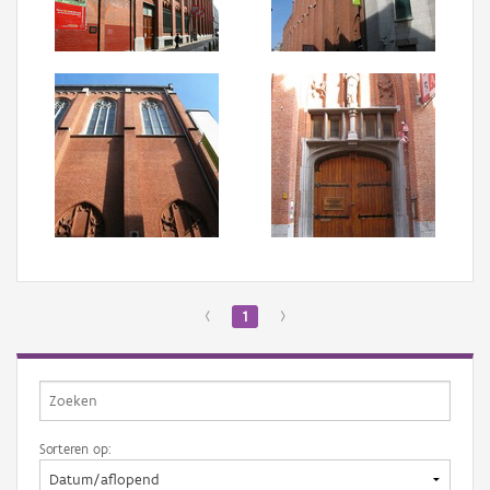
Aanmelden
‹
1
›
Sorteren op: