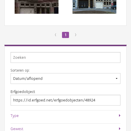
Aanmelden
‹
1
›
Sorteren op:
Erfgoedobject
Type
Gewest