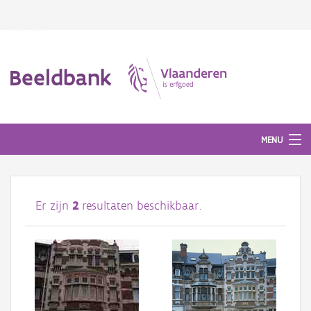
Beeldbank
MENU
Afbeeldingen
Er zijn
2
resultaten beschikbaar.
#BeeldIndeKijker
Hergebruik
Over ons