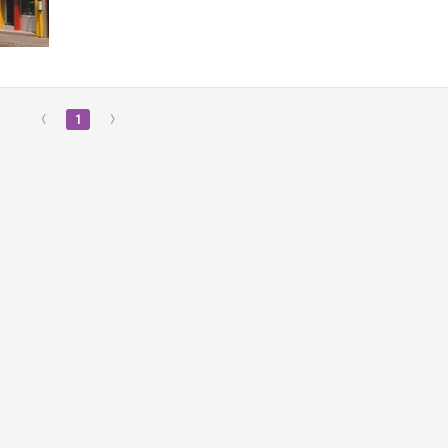
‹
1
›