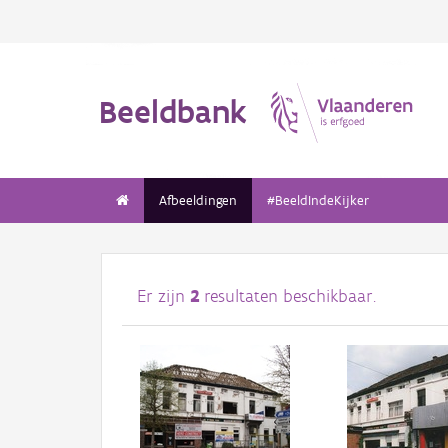
Beeldbank
Afbeeldingen
#BeeldIndeKijker
Er zijn
2
resultaten beschikbaar.