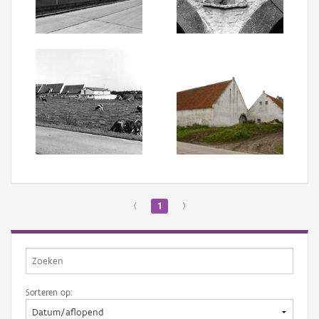
Aanmelden
‹
1
›
Sorteren op: