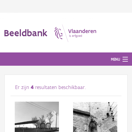
Beeldbank
MENU
Afbeeldingen
Er zijn
4
resultaten beschikbaar.
#BeeldIndeKijker
Hergebruik
Over ons