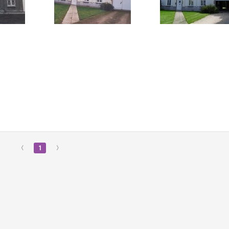
‹
1
›