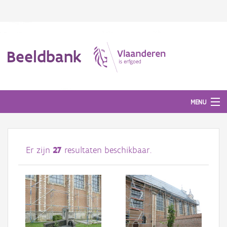
Beeldbank
MENU
Afbeeldingen
Er zijn
27
resultaten beschikbaar.
#BeeldIndeKijker
Hergebruik
Over ons