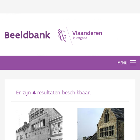
Beeldbank
MENU
Afbeeldingen
Er zijn
4
resultaten beschikbaar.
#BeeldIndeKijker
Hergebruik
Over ons