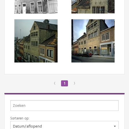
Aanmelden
‹
1
›
Sorteren op: