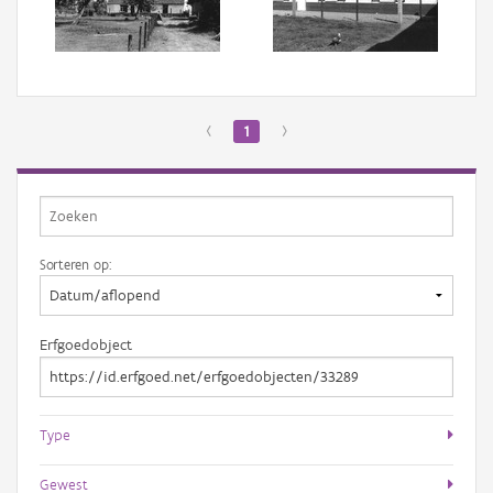
Aanmelden
‹
1
›
Sorteren op:
Erfgoedobject
Type
Gewest