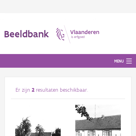
Beeldbank
MENU
Afbeeldingen
Er zijn
2
resultaten beschikbaar.
#BeeldIndeKijker
Hergebruik
Over ons