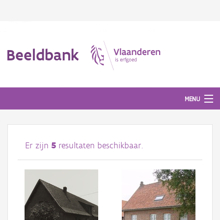
Beeldbank
MENU
Afbeeldingen
Er zijn
5
resultaten beschikbaar.
#BeeldIndeKijker
Hergebruik
Over ons