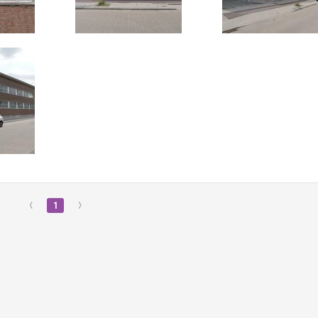
‹
1
›