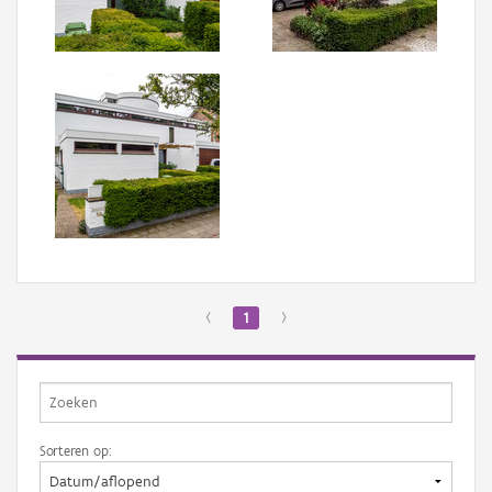
Aanmelden
‹
1
›
Sorteren op: