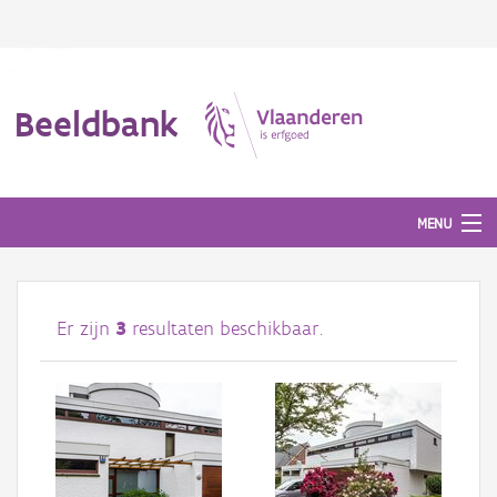
Beeldbank
MENU
Afbeeldingen
Er zijn
3
resultaten beschikbaar.
#BeeldIndeKijker
Hergebruik
Over ons