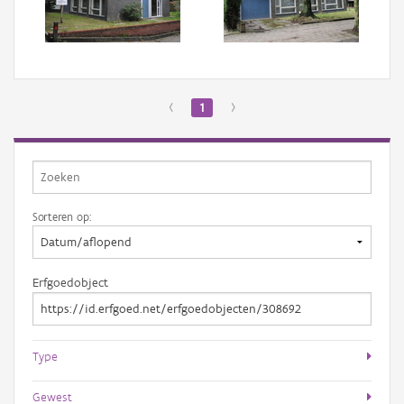
Aanmelden
‹
1
›
Sorteren op:
Erfgoedobject
Type
Gewest