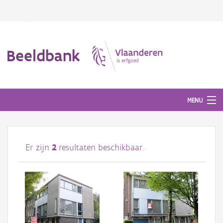
Beeldbank
MENU
Afbeeldingen
Er zijn
2
resultaten beschikbaar.
#BeeldIndeKijker
Hergebruik
Over ons