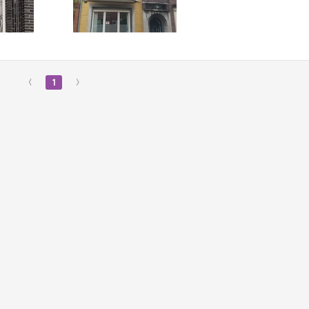
‹
1
›