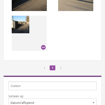
Aanmelden
‹
1
›
Sorteren op: