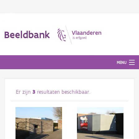
Beeldbank
MENU
Afbeeldingen
Er zijn
3
resultaten beschikbaar.
#BeeldIndeKijker
Hergebruik
Over ons