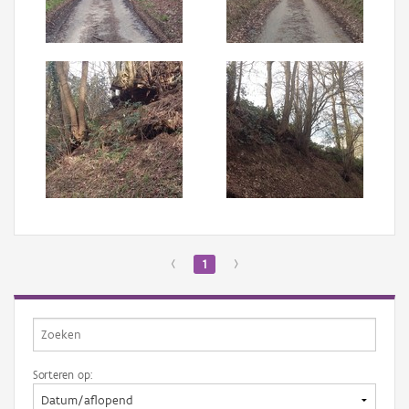
Aanmelden
‹
1
›
Sorteren op: