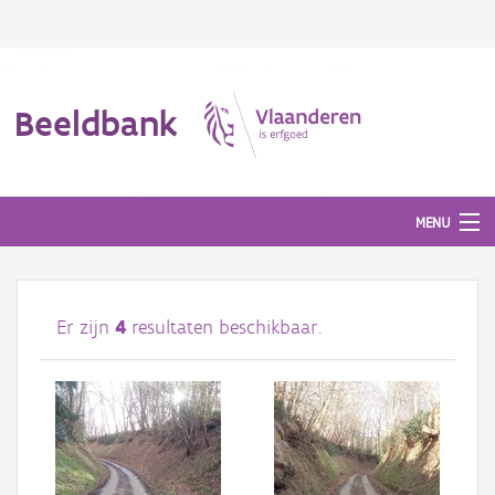
Beeldbank
MENU
Afbeeldingen
Er zijn
4
resultaten beschikbaar.
#BeeldIndeKijker
Hergebruik
Over ons